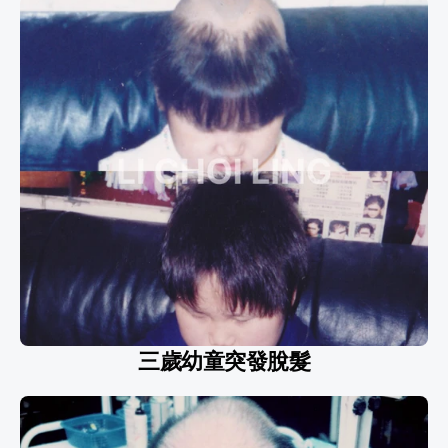
三歲幼童突發脫髮