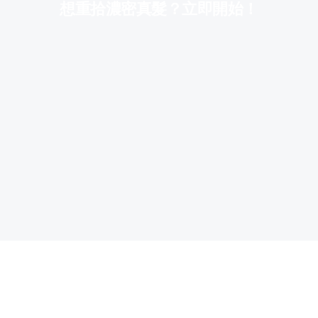
想重拾濃密真髮？立即開始！
營業時間
週一至週六
上午08:30至下午08:00
星期日
上午08:30 至中午12:00
公眾假期
勞工假日休息
服務地點
地址
九龍土瓜灣馬頭涌道121號
港鐵宋皇臺站B1出口
查詢電話
2712 6334
Whatsapp
6891 7114