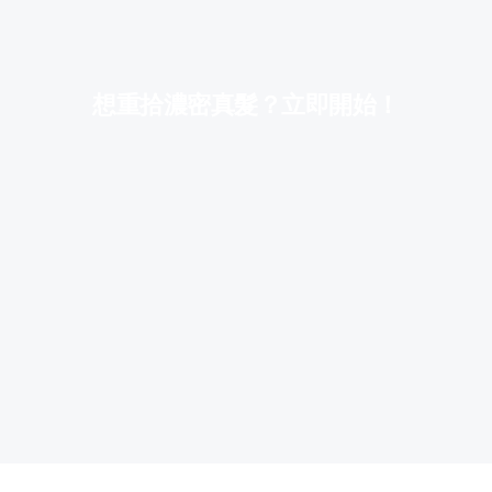
想重拾濃密真髮？立即開始！
營業時間
週一至週六
上午08:30至下午08:00
星期日
上午08:30 至中午12:00
公眾假期
勞工假日休息
服務地點
地址
九龍土瓜灣馬頭涌道121號
港鐵宋皇臺站B1出口
查詢電話
2712 6334
Whatsapp
6891 7114