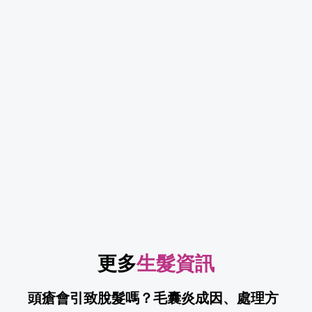
預約免費頭皮檢測，了解頭皮與
髮量狀態
立即預約李采玲包生髮屋免費頭皮檢
測
更多
生髮資訊
頭瘡會引致脫髮嗎？毛囊炎成因、處理方